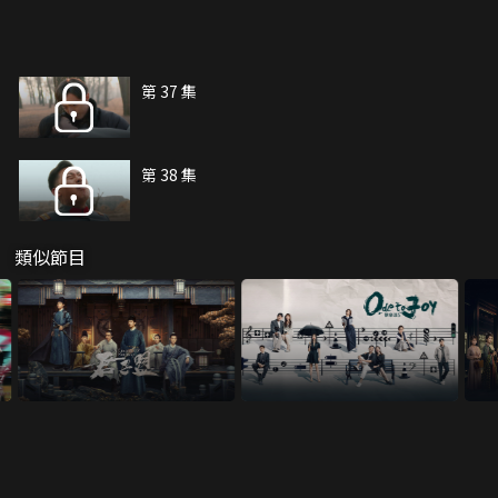
第 37 集
第 38 集
類似節目