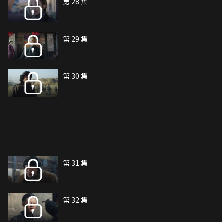
第 28 集
第 29 集
第 30 集
第 31 集
第 32 集