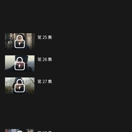
第 25 集
第 26 集
第 27 集