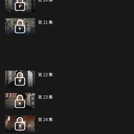
第 21 集
第 22 集
第 23 集
第 24 集