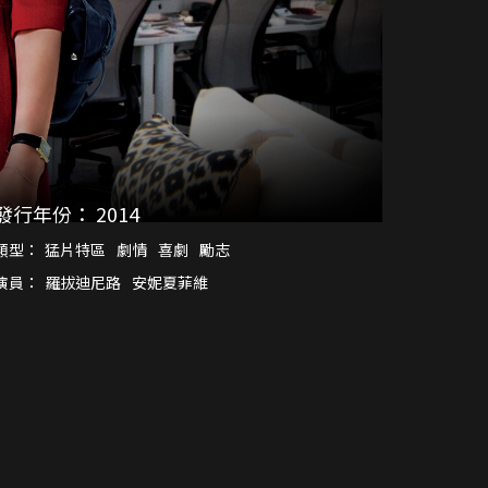
發行年份：
2014
類型：
猛片特區
劇情
喜劇
勵志
演員：
羅拔迪尼路
安妮夏菲維