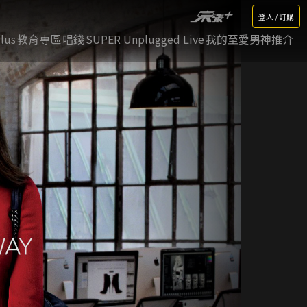
登入 / 訂購
lus
教育專區
唱錢
SUPER Unplugged Live
我的至愛男神推介