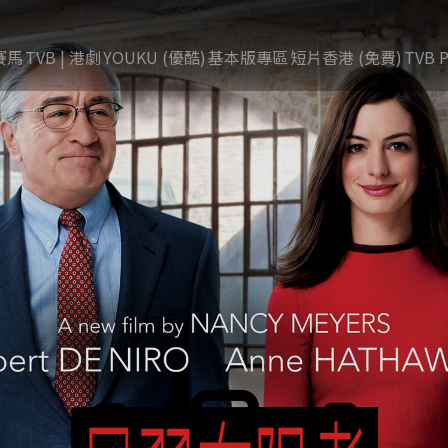
賽馬
TVB | 港劇
YOUKU (優酷)
基本版專區
短片香港 (免費)
TVB P