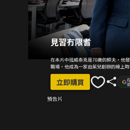
見習冇限耆
在本片中班威泰克是70歲的鰥夫，他
職場，他成為一家由茱兒創辦的線上時
在
立即購買
預告片
02:22