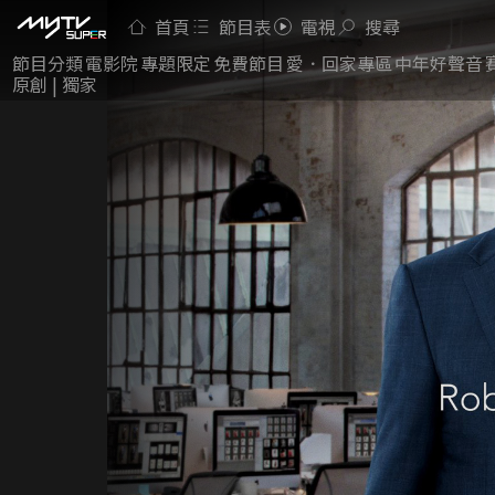
首頁
節目表
電視
搜尋
節目分類
電影院
專題限定
免費節目
愛．回家專區
中年好聲音
原創 | 獨家