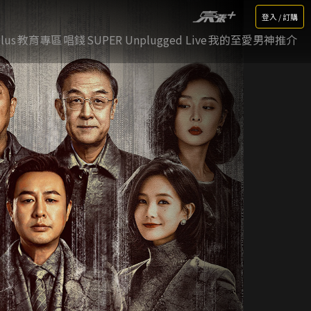
登入 / 訂購
lus
教育專區
唱錢
SUPER Unplugged Live
我的至愛男神推介