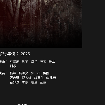
發行年份：
2023
類型：
華語劇
劇情
動作
時裝
警匪
刺激
演員：
張譯
張頌文
李一桐
吳剛
張志堅
倪大紅
韓童生
李建義
石兆琪
李健
高葉
王驍