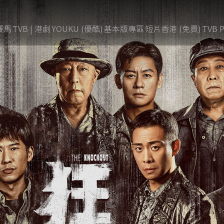
賽馬
TVB | 港劇
YOUKU (優酷)
基本版專區
短片香港 (免費)
TVB P