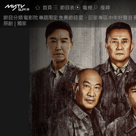
首頁
節目表
電視
搜尋
節目分類
電影院
專題限定
免費節目
愛．回家專區
中年好聲音
原創 | 獨家