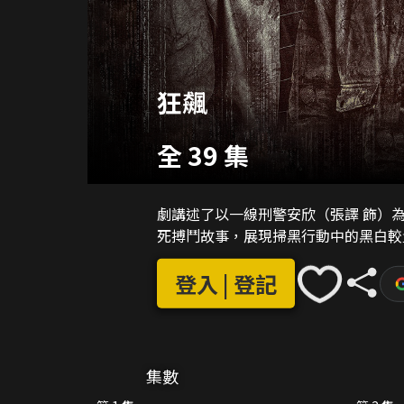
狂飆
全 39 集
劇講述了以一線刑警安欣（張譯 飾）
死搏鬥故事，展現掃黑行動中的黑白較
登入 | 登記
集數