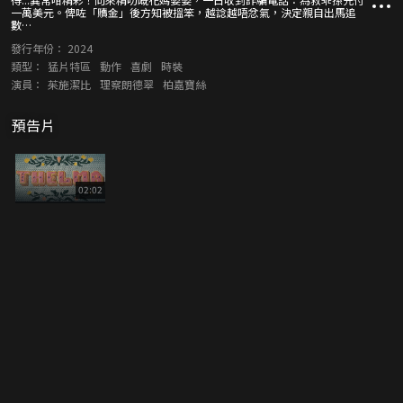
一萬美元。俾咗「贖金」後方知被搵笨，越諗越唔忿氣，決定親自出馬追
數…
發行年份：
2024
類型：
猛片特區
動作
喜劇
時裝
演員：
茱施潔比
理察朗德翠
柏嘉寶絲
預告片
02:02