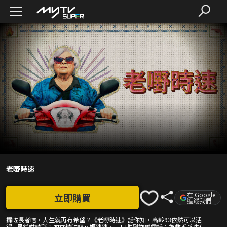
老嘢時速
在 Google
立即購買
追蹤我們
攞咗長者咭，人生就再冇希望？《老嘢時速》話你知，高齡93依然可以活
得...異常咁精彩！向來精叻嘅花媽婆婆，一日收到詐騙電話：為救乖孫先付