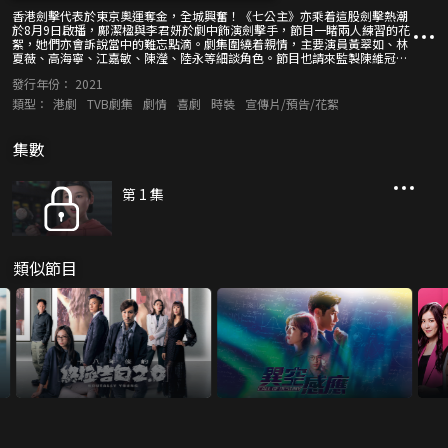
香港劍擊代表於東京奧運奪金，全城興奮！《七公主》亦乘着這股劍擊熱潮
於8月9日啟播，鄺潔楹與李君妍於劇中飾演劍擊手，節目一睹兩人練習的花
絮，她們亦會訴說當中的難忘點滴。劇集圍繞着親情，主要演員黃翠如、林
夏薇、高海寧、江嘉敏、陳瀅、陸永等細談角色。節目也請來監製陳維冠講
述劇集主題，以及送上精彩片段。
發行年份：
2021
類型：
港劇
TVB劇集
劇情
喜劇
時裝
宣傳片/預告/花絮
集數
第 1 集
類似節目