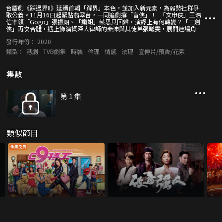
台慶劇《踩過界II》延續首輯「踩界」本色，並加入新元素，為弱勢社群爭
取公義。11月16日起緊貼翡翠台，一同追劇撐「盲俠」！ 「文申俠」王浩
信率領「Gogo」張振朗、「癲姐」蔡思貝回歸，演繹上有何轉變？「三劍
俠」再次合體，遇上飾演資深大律師的秦沛與其徒弟張曦雯，展開連場角
力。「踩界新鮮人」姜麗文、簡淑兒亦加入三劍俠陣營，撞出更多火花！
發行年份：
2020
監製林志華與眾演員率先解構角色關係與劇情看點，還會細數當中難忘場
口。
類型：
港劇
TVB劇集
時裝
倫理
情感
法理
宣傳片/預告/花絮
集數
第 1 集
類似節目
全集免費