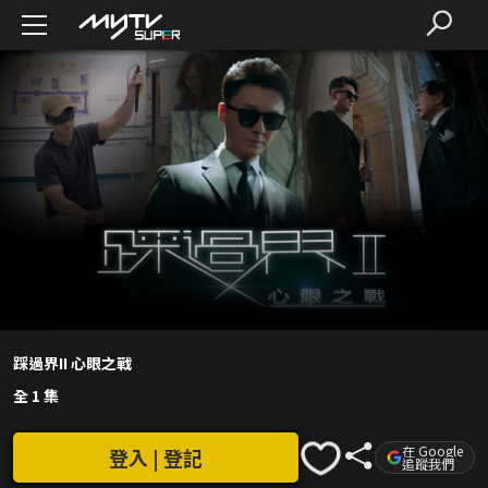
踩過界II 心眼之戰
全 1 集
在 Google
登入 | 登記
追蹤我們