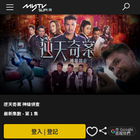
逆天奇案 神級偵查
最新集數
-
第 1 集
在 Google
登入 | 登記
追蹤我們