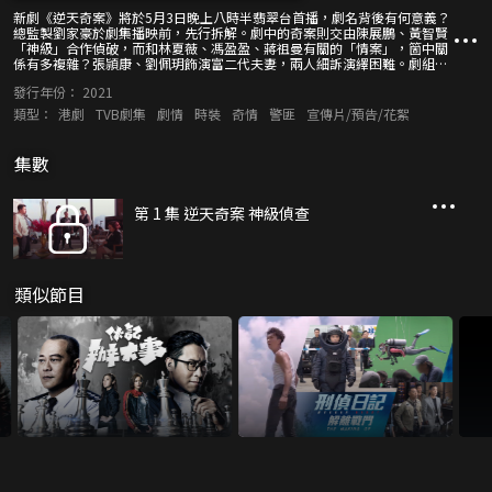
新劇《逆天奇案》將於5月3日晚上八時半翡翠台首播，劇名背後有何意義？
總監製劉家豪於劇集播映前，先行拆解。劇中的奇案則交由陳展鵬、黃智賢
「神級」合作偵破，而和林夏薇、馮盈盈、蔣祖曼有關的「情案」，箇中關
係有多複雜？張頴康、劉佩玥飾演富二代夫妻，兩人細訴演繹困難。劇組前
赴泰國取景，將當地不少美景收錄於劇內。製作特輯節目亦會送上主題曲與
發行年份：
2021
插曲MV片段，讓觀眾先聽為快。
類型：
港劇
TVB劇集
劇情
時裝
奇情
警匪
宣傳片/預告/花絮
集數
第 1 集 逆天奇案 神級偵查
類似節目