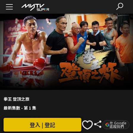
拳王 登頂之旅
最新集數
-
第 1 集
在 Google
登入 | 登記
追蹤我們