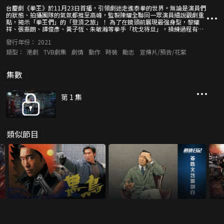
台慶劇《拳王》於11月23日首播，引領劇迷走進泰拳的世界。無論是演員們
的狀態、拍攝團隊的氣氛都推至高峰，監製陳耀全聯同一眾演員細說觀劇重
點，揭示「拳王們」的「登頂之旅」！ 為了在鏡頭前展現最強身型，黎耀
祥、張振朗、譚俊彥、黃子恆、朱敏瀚等拳手「枕戈待旦」，操練過程有多
艱苦？拳王之路難免遇上「崎嶇糾纏」，姚子羚、蔡潔等輪流解構劇中的男
發行年份：
2021
女關係、師徒之情。眾人登上擂台作「頂峰較量」，拍攝期間更是全情投
入！
類型：
港劇
TVB劇集
劇情
動作
時裝
勵志
宣傳片/預告/花絮
集數
第 1 集
類似節目