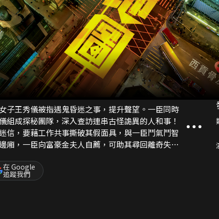
女子王秀儀被指遇鬼昏迷之事，提升聲望。一臣同時
儀組成探秘團隊，深入查訪連串古怪詭異的人和事！
迷信，要藉工作共事撕破其假面具，與一臣鬥氣鬥智
邊廂，一臣向富豪金夫人自薦，可助其尋回離奇失蹤
無所獲，金夫人心生疑慮，最終決定向一臣求助……
在 Google
追蹤我們