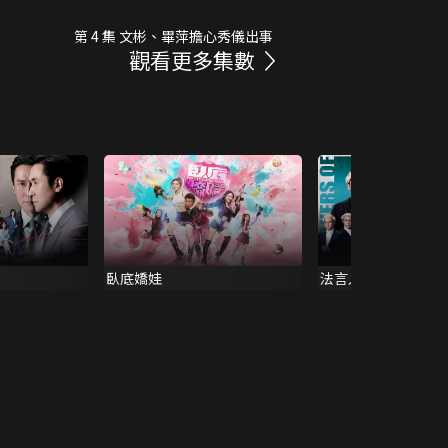
第 4 集 文彬、畢萍擔心秀儀出事
觀看更多集數
臥底嬌娃
法言人