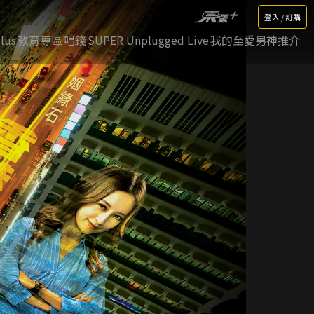
登入 / 訂購
lus
教育專區
唱錢
SUPER Unplugged Live
我的至愛男神推介