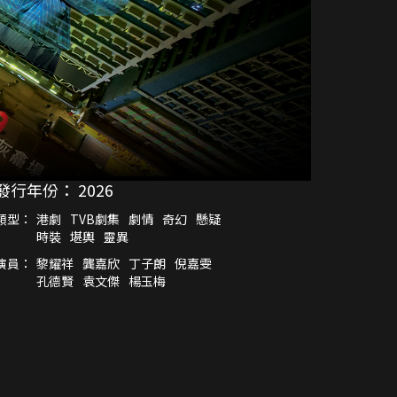
發行年份：
2026
類型：
港劇
TVB劇集
劇情
奇幻
懸疑
時裝
堪輿
靈異
演員：
黎耀祥
龔嘉欣
丁子朗
倪嘉雯
孔德賢
袁文傑
楊玉梅