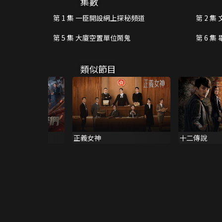
集數
第 1 集 一臣開設網上探秘頻道
第 2 
第 5 集 大廈空置單位鬧鬼
第 6 
類似節目
正義女神
十二傳說