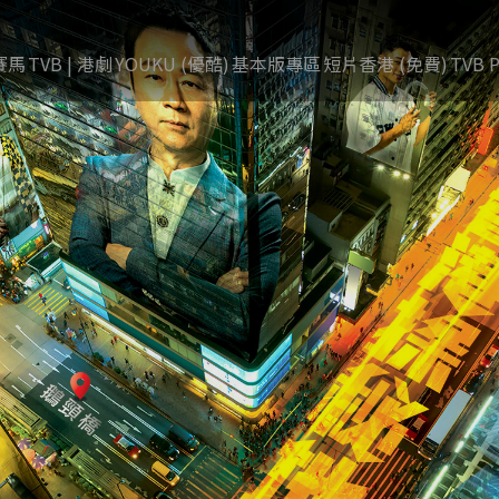
賽馬
TVB | 港劇
YOUKU (優酷)
基本版專區
短片香港 (免費)
TVB P