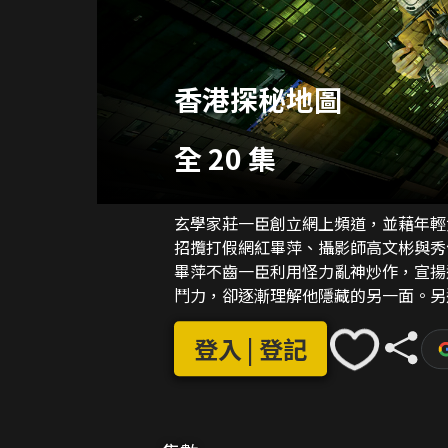
香港探秘地圖
全 20 集
玄學家莊一臣創立網上頻道，並藉年輕
招攬打假網紅畢萍、攝影師高文彬與秀
畢萍不齒一臣利用怪力亂神炒作，宣揚
鬥力，卻逐漸理解他隱藏的另一面。另
的兒子。深信的風水師龍貴尋人多時但
登入 | 登記