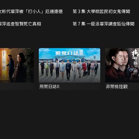
集 文彬代畢萍被「打小人」厄運連連
第 3 集 大學掀起民初女鬼傳聞
集 畢萍追查智賢死亡真相
第 7 集 一臣派畢萍調查狐仙傳聞
飛常日誌II
非常檢控觀