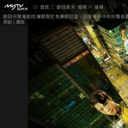
首頁
節目表
電視
搜尋
節目分類
電影院
專題限定
免費節目
愛．回家專區
中年好聲音
原創 | 獨家