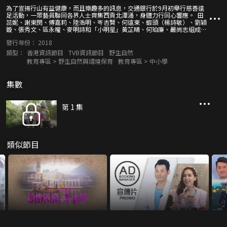
為了宣揚行山有益健康，而且樂趣多的訊息，交通銀行於9月初舉行慈善遠
足活動，一眾藝員聯同各界人士齊集西貢北潭涌，身體力行同心響應。 田
蕊妮、謝東閔、傅嘉莉、陸浩明、岑杏賢、何遠東、蝦頭（楊詩敏）、劉穎
鏇、張秀文、區永權、麥明詩和「小明星」黃芷晴、何珀廉、嚴尚志組成不
同隊伍出發，體驗行山樂趣之餘，還帶來遠足「小貼士」、戶外「打卡」技
發行年份：
2018
巧、求生須知、生態保育等資訊，鼓勵大家一起「愛香港、愛自然、愛健
康」！
類型：
香港資訊節目
TVB資訊節目
野生自然
教育專區 > 野生自然與環境保育
教育專區 > 中小學
集數
第 1 集
類似節目