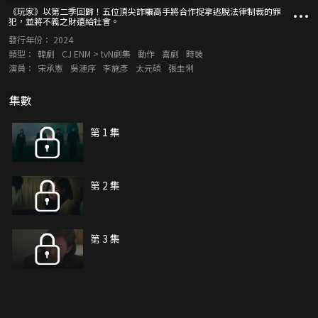
《玩家》以第二季回歸！五位頂尖詐騙高手將合作捉拿逃脫法律制裁的罪
犯，並將不義之財還給社會。
發行年份：
2024
類型：
韓劇
CJ ENM > tvN劇集
動作
喜劇
時裝
演員：
宋承憲
吳漣序
李施彥
太元碩
張圭悧
集數
第 1 集
第 2 集
第 3 集