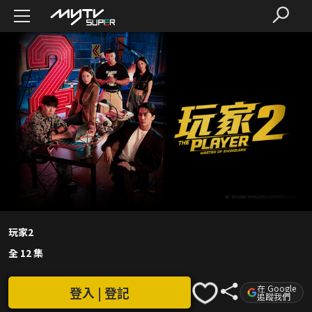
玩家2
全 12 集
在 Google
登入 | 登記
追蹤我們