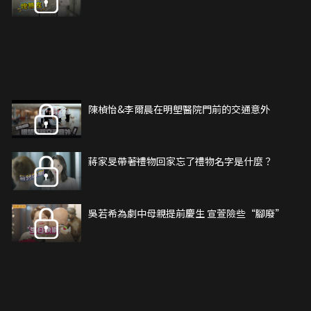
陳楨怡&李爾晨在明塱醫院門前的交通意外
蔣家旻帶著禮物回家忘了禮物名字是什麼？
吳若希為劇中母親提前慶生 宣萱險些“腳廢”