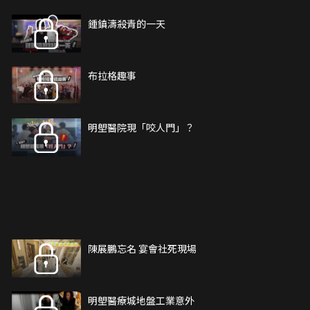
鍾鎮濤殺青的一天
布拉格趣事
明塱醫院現「咬人門」？
陳展鵬忘名 宴會社死現場
明塱醫療城地盤工業意外