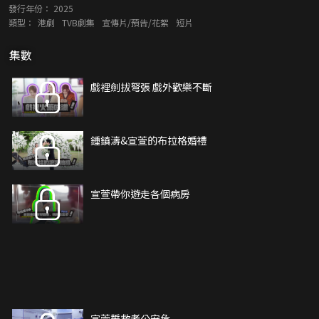
發行年份：
2025
類型：
港劇
TVB劇集
宣傳片/預告/花絮
短片
集數
戲裡劍拔弩張 戲外歡樂不斷
鍾鎮濤&宣萱的布拉格婚禮
宣萱帶你遊走各個病房
宣萱誓救老公安危