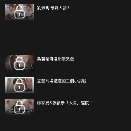
劉佩玥 母愛大發！
吳若希沉浸崩潰哭戲
宣萱片場遭遇的三個小挑戰
蔣家旻&張穎康「大鬧」醫院！