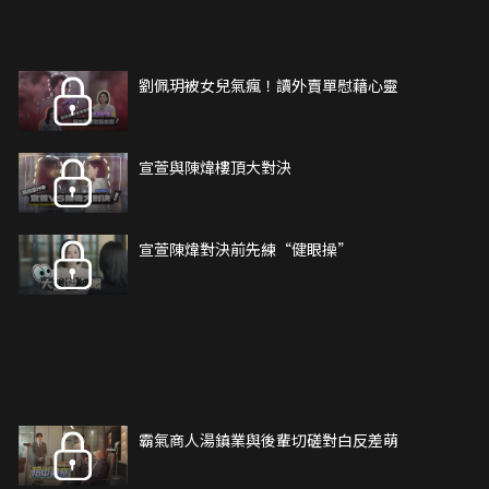
劉佩玥被女兒氣瘋！讀外賣單慰藉心靈
宣萱與陳煒樓頂大對決
宣萱陳煒對決前先練“健眼操”
霸氣商人湯鎮業與後輩切磋對白反差萌