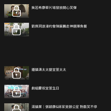
吳若希康華片場發放開心笑彈
劉佩玥浪漫約會陳展鵬走神選擇魚餐
鍾鎮濤太太變宣萱太太
劇組慶祝宣萱生日
湯鎮業｜張穎康&蔣家旻辦公室 對戲笑不停