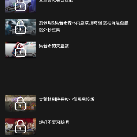
劉佩玥&吳若希森林雨戲演技時間 戲裡沉浸傷感
戲外秒逗樂
吳若希的天臺戲
宣萱林副院長被小氣馬兒控訴
說好不要潑臉呢