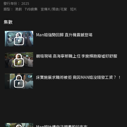
發行年份：
2025
類型：
港劇
TVB劇集
宣傳片/預告/花絮
短片
集數
Man姐強勢回歸 直升機震撼登場
崩塌現場 高海寧新職上任 李施嬅跑廢墟好舒服
床寶施展求職術被拒 竟因MAN姐沒錢發工資？ ！
Man姐吐槽自己親畫的拉布布