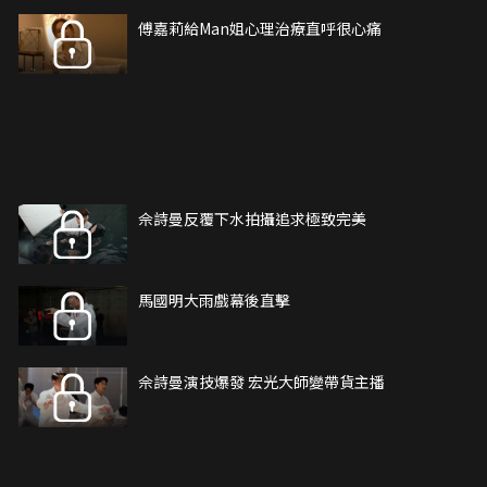
傅嘉莉給Man姐心理治療直呼很心痛
佘詩曼反覆下水拍攝追求極致完美
馬國明大雨戲幕後直擊
佘詩曼演技爆發 宏光大師變帶貨主播