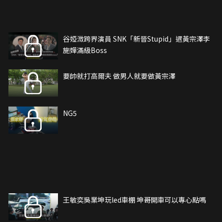
谷婭溦跨界演員 SNK「新晉Stupid」遇黃宗澤李
施嬅滿級Boss
要帥就打高爾夫 做男人就要做黃宗澤
NG5
王敏奕吳業坤玩led車棚 坤哥開車可以專心點嗎