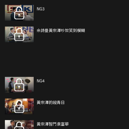
NG3
佘詩曼黃宗澤吵架笑到模糊
NG4
黃宗澤的殺青日
黃宗澤智鬥袁富華