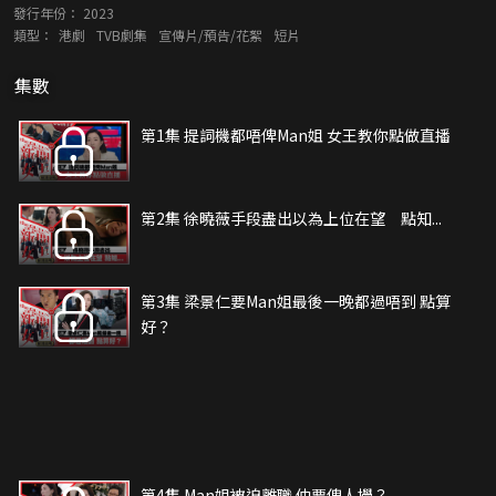
發行年份：
2023
類型：
港劇
TVB劇集
宣傳片/預告/花絮
短片
集數
第1集 提詞機都唔俾Man姐 女王教你點做直播
第2集 徐曉薇手段盡出以為上位在望 點知...
第3集 梁景仁要Man姐最後一晚都過唔到 點算
好？
第4集 Man姐被迫離職 仲要俾人攪？