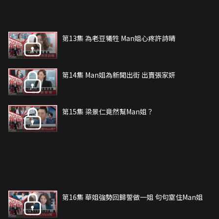
第13集 為老豆犧牲 Man姐心疼許詩晴
第14集 Man姐為新聞出街 出賣張家妍
第15集 梁景仁竟然幫Man姐？
第16集 華姐強勢回歸誓做一姐 句句窒住Man姐