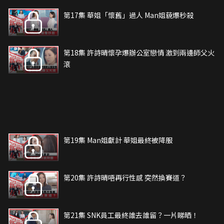
第17集 華姐「懷舊」過人 Man姐藐爆秒殺
第18集 許詩晴懷孕爆辦公室戀情 激到兩邊師父火
滾
第19集 Man姐獻計 華姐最終被降服
第20集 許詩晴唔再行性感 突然換賽道？
第21集 SNK員工最終誰去誰留？一片睇晒！