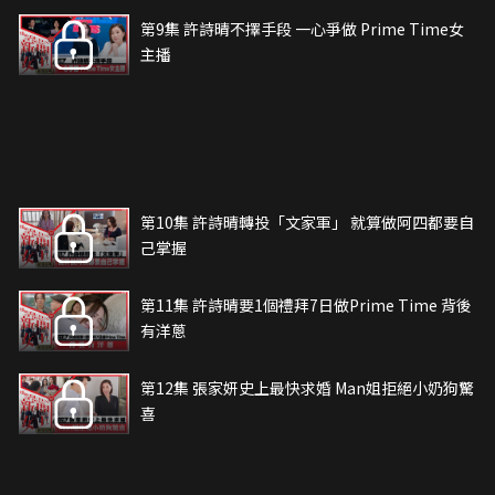
第9集 許詩晴不擇手段 一心爭做 Prime Time女
主播
第10集 許詩晴轉投「文家軍」 就算做阿四都要自
己掌握
第11集 許詩晴要1個禮拜7日做Prime Time 背後
有洋蔥
第12集 張家妍史上最快求婚 Man姐拒絕小奶狗驚
喜