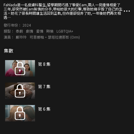
Fahlada是一名皮膚科醫生,留學期間巧遇了摯愛Earn,兩人一見鍾情相愛了
三年,卻突然被Earn無情的分手,帶給她很大的打擊,導致她幾乎毀了自己的生
活。她花了很長時間讓生活回到正軌,但命運卻捉弄了她,一年後她們再次相
遇⋯
發行年份：
2024
類型：
泰劇
劇情
愛情
時裝
LGBTQIA+
演員：
鄺玲玲
可恩娜帕·瑟塔拉達那彭 (Orm)
集數
第 8 集
第 7 集
第 6 集