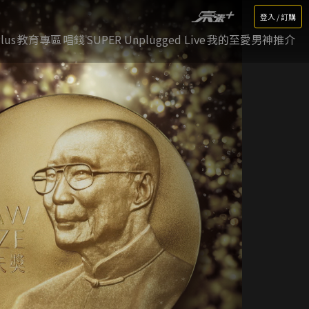
登入 / 訂購
lus
教育專區
唱錢
SUPER Unplugged Live
我的至愛男神推介