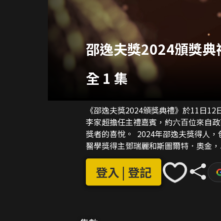
邵逸夫獎2024頒獎典
全 1 集
《邵逸夫獎2024頒獎典禮》於11日
李家超擔任主禮嘉賓，約六百位來自政
獎者的喜悅。 2024年邵逸夫獎得人
醫學獎得主鄧瑞麗和斯圖爾特．奧金，
登入 | 登記