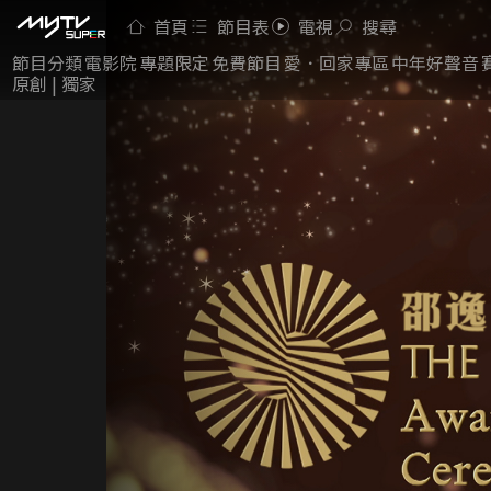
首頁
節目表
電視
搜尋
節目分類
電影院
專題限定
免費節目
愛．回家專區
中年好聲音
原創 | 獨家