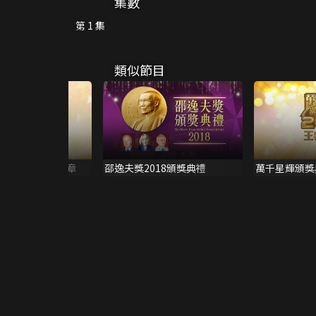
集數
第 1 集
類似節目
港小姐競選 美麗序章
邵逸夫獎2018頒獎典禮
萬千星輝頒獎