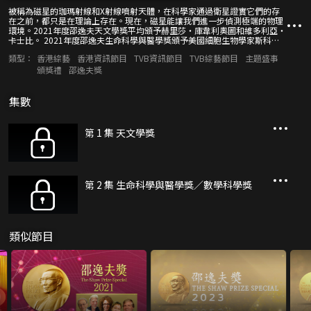
被稱為磁星的珈瑪射線和X射線噴射天體，在科學家通過衛星證實它們的存
在之前，都只是在理論上存在。現在，磁星能讓我們進一步偵測極端的物理
環境。2021年度邵逸夫天文學獎平均頒予赫里莎‧庫韋利奧圖和維多利亞‧
卡士比。 2021年度邵逸夫生命科學與醫學獎頒予美國細胞生物學家斯科
特‧埃姆爾，以表彰他所發現的內體蛋白分選轉運複合體 (ESCRT) 途徑，對
類型：
香港綜藝
香港資訊節目
TVB資訊節目
TVB綜藝節目
主題盛事
於涉及膜生物學的多樣化過程至關重要，其中包括細胞分裂等。這些過程對
疾病，如癌症，及病毒傳播亦具影響。 2021年度邵逸夫數學科學獎平均頒
頒獎禮
邵逸夫獎
予傑夫‧奇格和尚-米歇爾‧比斯姆，以表彰他們對幾何學的貢獻。他們非凡
的見解改變了其中一個最古老的數學分支。
集數
第 1 集 天文學獎
第 2 集 生命科學與醫學獎／數學科學獎
類似節目