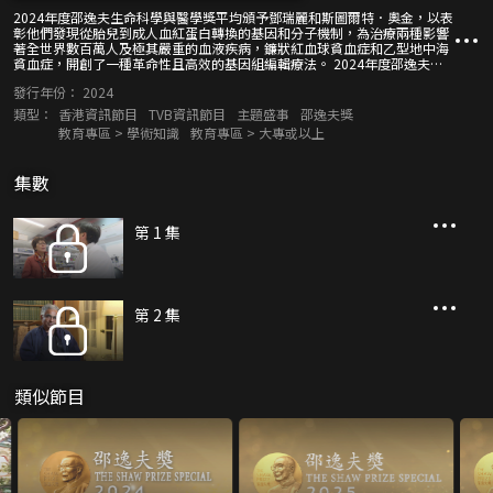
2024年度邵逸夫生命科學與醫學獎平均頒予鄧瑞麗和斯圖爾特．奧金，以表
彰他們發現從胎兒到成人血紅蛋白轉換的基因和分子機制，為治療兩種影響
著全世界數百萬人及極其嚴重的血液疾病，鐮狀紅血球貧血症和乙型地中海
貧血症，開創了一種革命性且高效的基因組編輯療法。 2024年度邵逸夫天
文學獎頒予史里尼瓦斯．庫爾卡尼，以表彰他對毫秒脈衝星、伽馬射線暴、
發行年份：
2024
超新星，以及其他可變或瞬變天體的開創性發現。數學科學獎頒予彼得．薩
納克，以表彰他將數論、分析學、組合學、動力學、幾何學和譜理論結合起
類型：
香港資訊節目
TVB資訊節目
主題盛事
邵逸夫獎
來，發展出薄群的算術理論和仿射篩法。
教育專區 > 學術知識
教育專區 > 大專或以上
集數
第 1 集
第 2 集
類似節目