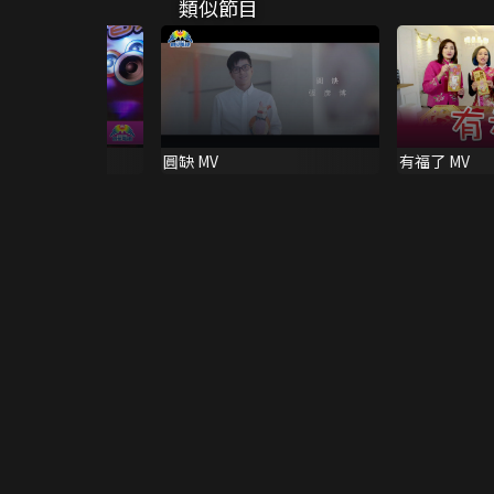
類似節目
 MV
圓缺 MV
有福了 MV