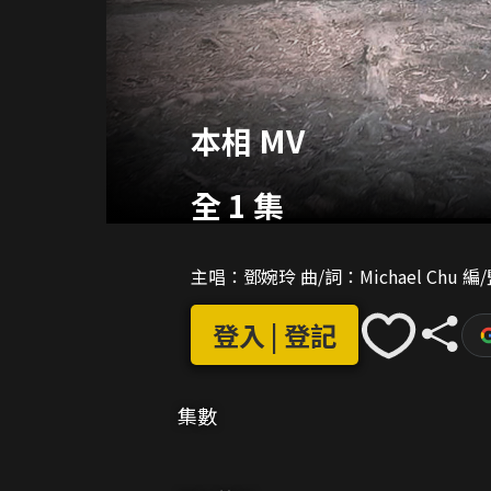
本相 MV
全 1 集
主唱：鄧婉玲 曲/詞：Michael Chu 編/監
登入 | 登記
集數