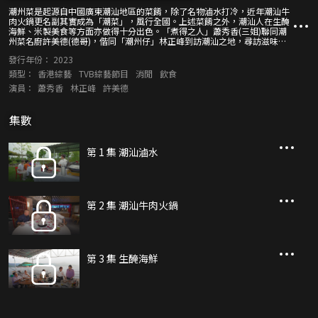
潮州菜是起源自中國廣東潮汕地區的菜餚，除了名物滷水打冷，近年潮汕牛
肉火鍋更名副其實成為「潮菜」，風行全國。上述菜餚之外，潮汕人在生醃
海鮮、米製美食等方面亦做得十分出色。「煮得之人」蕭秀香(三姐)聯同潮
州菜名廚許美德(德哥)，偕同「潮州仔」林正峰到訪潮汕之地，尋訪滋味食
店，品嚐最地道的潮州菜。兩位廚藝專家亦會各顯身手，炮製不同的潮汕特
發行年份：
2023
色佳餚、美食，並請來「星級」嘉賓一同品味。
類型：
香港綜藝
TVB綜藝節目
消閒
飲食
演員：
蕭秀香
林正峰
許美德
集數
第 1 集 潮汕滷水
第 2 集 潮汕牛肉火鍋
第 3 集 生醃海鮮