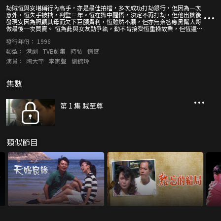
劫賊恆與安堪稱行內高手，亦是最佳拍檔，多次成功打劫銀行，但因為一次
意外，恆失手被擒，判監三年。恆在獄中醒悟，決定不再打劫，但他出獄後
發現安因為照顧其母而欠下巨額貴利，恆雖然不願，但亦無奈答應黑幫大哥
做最後一次買賣。 恆為此與女友勤爭執，勤不肯接受恆重操故業，但恆還是
要去做，結果雖然打劫成功，但黑幫大哥竟為貪恆與安的千五萬酬勞企圖殺
發行年份：
1996
二人滅口，安因而喪命。恆拼命為安報仇，雖然殺了大哥，但自己亦重傷身
亡。
類型：
港劇
TVB劇集
時裝
情感
演員：
陶大宇
李家聲
劉錦玲
集數
第 1 集 賊至尊
類似節目