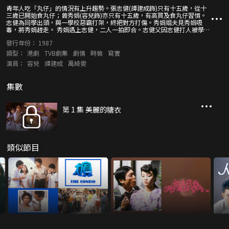
青年人吃「丸仔」的情況有上升趨勢。張志健(譚建成飾)只有十五歲，從十
三歲已開始食丸仔；曾秀娟(容兒飾)亦只有十五歲，有高買及食丸仔習慣。
志健為同學出頭，與一學校惡霸打架，終把對方打傷。秀娟姐夫見秀娟吸
毒，將秀娟趕走。 秀娟遇上志健，二人一拍即合。志健父因志健打人被學校
開除，所以追打志健。志健與秀娟等大開迷幻派對，其中一同學因神智不
發行年份：
1987
清，從天台墮樓重傷。 志健父發現兒子吃「丸仔」。秀娟則更加墮落，為了
要錢買毒品，落入火坑成為妓女後，更由吃「丸仔」變成吃白粉。而志健則
類型：
港劇
TVB劇集
劇情
時裝
寫實
在社工幫助下嘗試戒毒。
演員：
容兒
譚建成
萬綺雯
集數
第 1 集 美麗的糖衣
類似節目