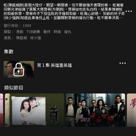
旺(陳庭威飾)是個大陸仔，期望一朝發達，但不願做傷天害理的事。 旺藉著
同鄉兄弟結識了黑幫大佬齋哥(方剛飾)，齋哥迫他走私白粉，結果事情被旺
的契爺拆穿，齋哥命手下捉住旺的手槍殺契爺，旺傷心欲絕。 契爺的兒子奇
(徐少強飾)知道此事後找上旺，並展開對齋哥的復仇行動，旺不願牽涉其
中，起初沒有插手此事。 後來齋哥又迫旺走私白粉，旺拒絕，被齋哥毒打一
發行年份：
1989
頓。奇終於找到契爺的死亡真相，旺唯有硬著頭皮與他一齊去找齋哥報仇。
類型：
港劇
TVB劇集
動作
時裝
復仇
演員：
陳庭威
徐少強
集數
第 1 集 英雄重英雄
類似節目