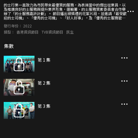
的士行業一直致力為市民帶來最優質的服務，為表揚當中的傑出從業員，以
及推廣良好的士服務與提升業界形象，運輸署、的士服務質素委員會合作舉
辦了「的士服務嘉許計劃」。 節目播出頒獎禮的花絮片段，並邀請「最受歡
迎的士司機」、「優秀的士司機」、「好人好事」，及「優秀的士服務管理
團隊」各個獎項的得獎者與團隊代表，分享得獎感受之餘，也會勉勵同行繼
發行年份：
2022
續敬業樂業，為大眾提供優質服務。
類型：
香港資訊節目
TVB資訊節目
民生
集數
第 1 集
第 2 集
第 3 集