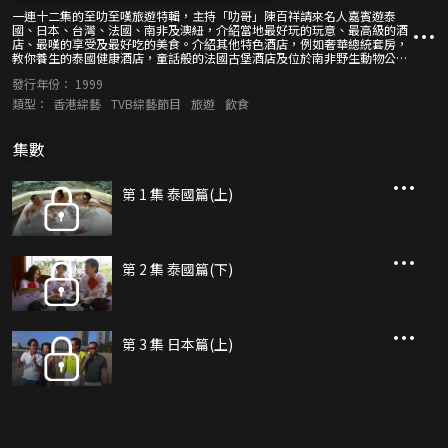
一連十二集的至叻至嘆旅遊特輯，主持「叻哥」陳百祥請來名人嘉賓遊泰
國、日本、台灣、法國、南非及澳紐，介紹當地最好玩的玩意、最高級的酒
店、最嘆的享受及最好吃的美食。介紹其他特色酒店，例如奢華總統套房，
教你養生的泰國健康酒店，童話般的法國古堡酒店及位於南非野生動物公園
內的酒店，與野生動物同眠。 好玩的玩意包括乘熱氣球欣賞法國著名古堡區
發行年份：
1999
風景，在南非玩滑沙及近距離觀看非洲野生動物，在紐西蘭玩刺激的高空跳
傘及笨豬跳等。玩得累了，當然要好好享受一下，嘆泰式古法按摩，在日本
類型：
香港綜藝
TVB綜藝節目
旅遊
飲食
溫泉之鄉伊豆浸正宗天然溫泉，在法國嘆歐洲首創的紅酒spa及高爾夫按
摩，舒緩肌肉疲勞。 去旅行當然還少不了嘆地道星級美食，介紹當地獲獎無
數的最佳餐廳，品嚐正宗地道特產，如泰國湄南河大蝦、魚翅及鱷魚，日本
集數
特有的河豚餐及吉品鮑魚，英女皇及國際名星都曾光顧的法國血鴨餐廳等。
除此之外，節目亦介紹各地的著名景點。主持及嘉賓談笑風生，享受生活。
保證旅程至叻至嘆，令你樂而忘返！
第 1 集 泰國篇(上)
第 2 集 泰國篇(下)
第 3 集 日本篇(上)