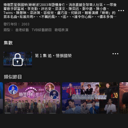
樂壇巨星張國榮(哥哥)於2003年墮樓身亡，消息震撼全球華人社區。一眾後
輩歌手郭富城、李克勤、許志安、梁漢文、陳奕迅、鄭中基、陳小春、
Twins、陳慧琳、梁詠琪、容祖兒、盧巧音、何韻詩，藉著演繹「哥哥」的
首本名曲<有誰共鳴>、<不羈的風>、<追>、<誰令你心痴>、<儂本多情>
等，表達最真、最深的思念。 節目中截錄了哥哥生前的珍貴照片，眾星並一
發行年份：
2003
一細數哥哥的經典演出。郭富城、陳奕迅、梁詠琪等，難忘《星光熠熠耀保
良》的鴛鴦舞演出、《1985十大勁歌金曲頒獎禮》經典場面、以及電視劇
類型：
香港綜藝
TVB綜藝節目
歌唱表演
《武林世家》的精彩演出。陳小春、陳慧琳、Twins、何韻詩細說他們與哥
哥的「第一次」。 八十年代堪稱香港樂壇的黃金盛世，張國榮與譚詠麟雙雙
大放異彩，甚至一度傳出二人不和，台上台下鬥得難分難解！事實上，兩位
集數
樂壇天王惺惺相惜，2000年破天荒同台合唱<幻影/霧之戀>，更成為一時佳
話。巨星隕落，「校長」譚詠麟選來哥哥的經典金曲<風繼續吹>，與好友隔
空對唱，作最後道別。
第 1 集 追‧憶張國榮
類似節目