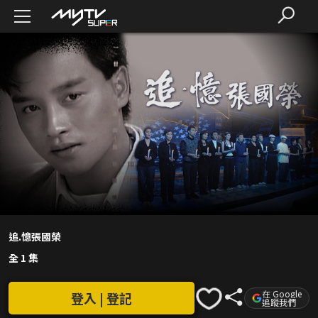
追.憶張國榮
全 1 集
在 Google
登入 | 登記
追蹤我們