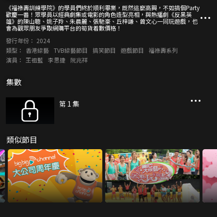
《福祿壽訓練學院》的學員們終於順利畢業，既然這麼高興，不如搞個Party
歡慶一番！眾學員以經典劇集或電影的角色造型亮相，與熱播劇《反黑英
雄》的陳山聰、姚子羚、朱晨麗、張馳豪、丘梓謙、曾文心一同玩遊戲，也
會為觀眾朋友爭取網購平台的筍貨着數價格！
發行年份：
2024
類型：
香港綜藝
TVB綜藝節目
搞笑節目
遊戲節目
福祿壽系列
演員：
王祖藍
李思捷
阮兆祥
集數
第 1 集
類似節目