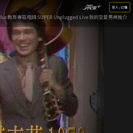
登入 / 訂購
lus
教育專區
唱錢
SUPER Unplugged Live
我的至愛男神推介