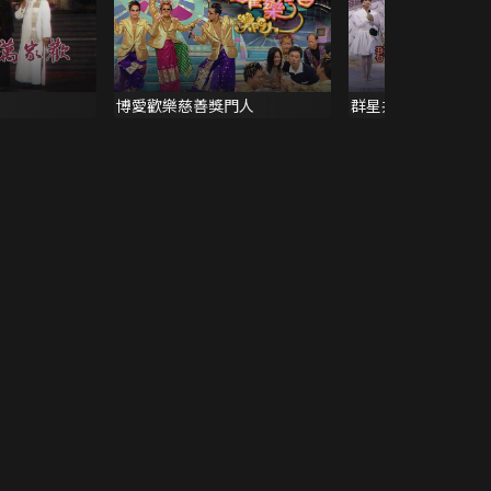
博愛歡樂慈善獎門人
群星共賀公益金