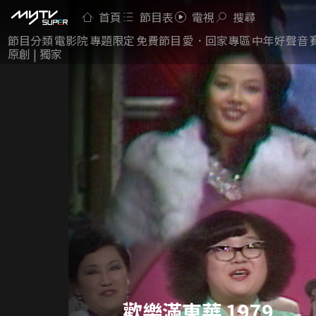
首頁
節目表
電視
搜尋
節目分類
電影院
專題限定
免費節目
愛．回家專區
中年好聲音
原創 | 獨家
歡樂滿東華 1979