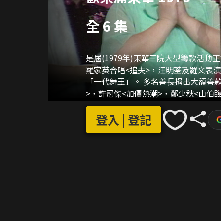
全 6 集
是屆(1979年)東華三院大型籌款活
羅家英合唱<追夫>，汪明荃及羅文表
「一代舞王」。 多名善長捐出大額善款要求藝人或歌星演出，當中包括：冼劍英獻唱<梅妃怨
>，許冠傑<加價熱潮>，鄭少秋<山伯臨終>。 另外，還有不少藝人答應觀眾
款就會獻唱，當中包括鳳凰女唱出<燕
司棋更會首次在螢幕上獻唱<送郎>；
登入 | 登記
括升仙），以及梁醒波先生與李香琴小
施，所以即席揮毫寫了「樂」、「善」