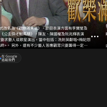
動正式改名為《歡樂滿東華》。節目表演方面有李寶瑩及
演《公主憐才駙馬驕》，陳友、陳國權及阮兆輝表演
只要籌得一定善
歸人未歸>，野峰及蕭南英合唱潮州戲<夫妻觀燈>，李
最為經典的演出莫過於雛鳳鳴的《帝女花之香夭》（包
在 Google
追蹤我們
姐合演《扒手之王》；波叔為了報答總理們樂善好
贈給他們。