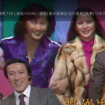
賽馬
TVB | 港劇
YOUKU (優酷)
基本版專區
短片香港 (免費)
TVB P