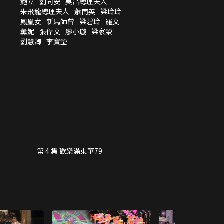
鮑立
劉同安
吳昌總理夫人
朱飛龍總理夫人
蕭南英
梁玲玲
鳳凰女
新馬師曾
梁碧玲
羅文
薰妮
張偉文
廖小璇
梁家榮
劉慧卿
李寶瑩
第 4 集 歡樂滿東華79