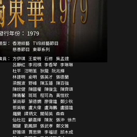
發行年份：
1979
類型：
香港綜藝
TVB綜藝節目
慈善節目
東華系列
演員：
方伊琪
王愛明
石修
吳孟達
呂靜紅
李司棋
李香琴
李琳琳
杜平
汪明荃
狄龍
阮兆輝
林建明
俞明
張英才
張德蘭
梁醒波
野峰
陳玉蓮
陳百強
陳欣健
陳國權
陳復生
陳齊頌
陳儀馨
斑斑
程可為
黃愷欣
葉尚華
葉德嫻
廖偉雄
鄭少秋
鄧英敏
盧大偉
盧海鵬
盧國雄
羅蘭
譚炳文
關菊英
森森
仙杜拉
顧嘉煇
陳友
張沖
徐杰
關鍵
劉鳳屏
張武孝
鄭文雅
舒雅頌
賈思樂
李福逑
邱木成