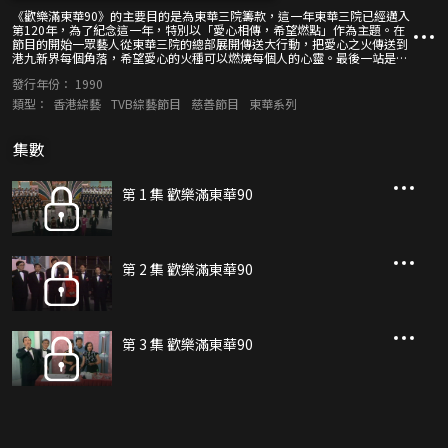
《歡樂滿東華90》的主要目的是為東華三院籌款，這一年東華三院已經邁入
第120年，為了紀念這一年，特別以「愛心相傳，希望燃點」作為主題。在
節目的開始一眾藝人從東華三院的總部展開傳送大行動，把愛心之火傳送到
港九新界每個角落，希望愛心的火種可以燃燒每個人的心靈。最後一站是清
水灣電視城，由胡楓將「愛心之火」交給東華三院的主席，由他點燃慈善聖
發行年份：
1990
火，也代表節目正式開始。節目開放了60條的捐款熱線，大家除了可以打電
話進來捐款外，也可以透過電話認購在節目中的一些物品。這些物品都是由
類型：
香港綜藝
TVB綜藝節目
慈善節目
東華系列
各界人士捐出來的，全部都是很有紀念價值的物品。 在當晚的節目中，
《EYT》的藝員組成一支「為善事乜都敢死隊」，這代表著他們為了籌多一
些的善款，不管是什麼高難度的事情，他們都會盡力的去完成。確實，不管
集數
有多高難度的表演都難不到他們。像是吳剛的「吃碳」，他成功的把14塊熱
呼呼的碳吃下。還有廖啟智，他穿上高跟鞋，成功的走完全程的鋼線。至於
歌星們，除了單單唱歌外，他們也做出一些令人緊張的籌款項目。像是陳百
第 1 集 歡樂滿東華90
強，在寒冷的冬天裡，他要以游冬泳為東華三院籌款。而鍾鎮濤會將雙手鎖
起來，在沒有氧氣筒的幫助下潛入水中，然後想辦法解開手上的鎖，之後在
將水中的5束球剪斷。 在戲曲方面，有好幾位表演者是第一次演粵劇，像是
葉蒨文，她這次將要與梅艷芳合作演出《十八相送》。還有湘漪及擔任主持
之一的李司棋，她們分別要演的戲曲是《漢武帝初會衛夫人》及《紅娘》。
除此之外，還會有龍劍笙及梅雪詩主演的《李後主之私會》，蓋鳴暉及莊婉
第 2 集 歡樂滿東華90
仙主演的《洛神之洛水夢會》，羅家英及汪明荃主演的《穆桂英大破洪州之
釋嫌》，還有陳劍聲及鍾麗容主演的《英雄呂布俏貂蟬之美人計》。接近8
個小時的籌款節目，總共為東華三院籌到$43,888,888。
第 3 集 歡樂滿東華90