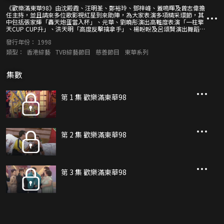
《歡樂滿東華98》由沈殿霞、汪明荃、鄭裕玲、鄧梓峰、蓋鳴暉及曾志偉擔
任主持，並且請來多位歌影視紅星到來助陣，為大家表演多項精采環節，其
中包括張家輝「轟天炮蛋當入杯」、元華、劉曉彤演出高難度表演「一柱擎
天CUP CUP升」、洪天明「高度反擊擒拿手」、楊盼盼及呂頌賢演出舞蹈環
節 「奇幻越空狂想曲」、鄭少秋、張慧儀、向海嵐、吳美珩、郭可盈及吳綺
發行年份：
1998
莉演出歌舞環節「五美情傾DANCING秋」、藝員與總理共同參與環節「連環
球愛敢死隊」、「愛心無敵乒乓波」、「愛心無敵搵啖食」、「苦盡金來競
類型：
香港綜藝
TVB綜藝節目
慈善節目
東華系列
飲大賽」、「八乘一百無甩拖」等等，以及由張錦程、阮兆祥參與的馬拉松
式籌款環節「祥、程不休72小時」。 多位歌星亦會出一分力大家演出募
捐，包括羅嘉良、馬浚偉、陳慧珊、鄭伊健、梁詠琪、鄭秀文、梅艷芳、葉
集數
麗儀、古巨基、郭富城等等。最後會有多位歌星及粵戲紅伶表演粵劇折子
戲，當中見張家輝、郭少芸演出《牡丹亭驚夢之幽媾》、汪明荃演出劇目
《萬世留芳張玉喬主題曲之祭英魂》、鳴芝聲劇團演出《蝶影紅梨記之亭會
第 1 集 歡樂滿東華98
- 宦遊三錯》、阮德鏘、楊千嬅演出粵劇《唐伯虎點秋香》，以及龍嘉鳳劇
團演出《艷曲醉周郎》。全台上下一眾藝鼎力演出務求為東華三院籌得最多
善款。
第 2 集 歡樂滿東華98
第 3 集 歡樂滿東華98