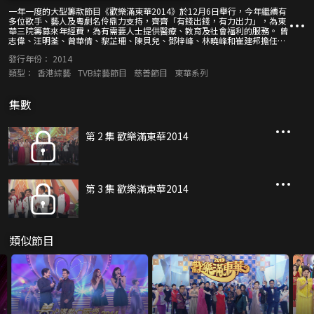
一年一度的大型籌款節目《歡樂滿東華2014》於12月6日舉行，今年繼續有
多位歌手、藝人及粵劇名伶鼎力支持，齊齊「有錢出錢，有力出力」，為東
華三院籌募來年經費，為有需要人士提供醫療、教育及社會福利的服務。 曾
志偉、汪明荃、曾華倩、黎芷珊、陳貝兒、鄧梓峰、林曉峰和崔建邦擔任大
會司儀，與眾歌手藝人攜手送上不同的精采節目。譚詠麟、彭家麗、鄭敬
發行年份：
2014
基、許秋怡和周柏豪等，聯手炮製連場歌舞表演，盼讓善長慷慨解囊。
《Sunday扮嘢王》成員也會施展看家本領，為大家帶來嶄新有趣的演出。
類型：
香港綜藝
TVB綜藝節目
慈善節目
東華系列
節目當然少不了由「阿姐」汪明荃與丁凡、蓋鳴暉與吳美英等粵劇老倌擔綱
的經典戲寶。 多位冠軍級運動員則與藝員協力，帶來以划艇和花式跳繩為題
的驚險表演。藝員隊還分成「瘋狂籌款派」和「搏命募捐派」為各表演隊伍
集數
打氣，並在「紅白連場鬥」環節中以歌聲對壘，上下齊心務求讓善款數字節
節上升！
第 2 集 歡樂滿東華2014
第 3 集 歡樂滿東華2014
類似節目