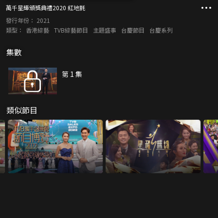
萬千星輝頒獎典禮2020 紅地氈
發行年份：
2021
類型：
香港綜藝
TVB綜藝節目
主題盛事
台慶節目
台慶系列
集數
第 1 集
類似節目