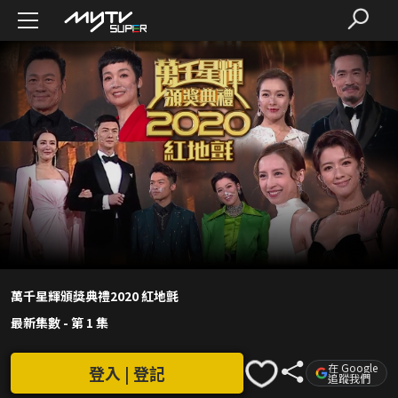
萬千星輝頒獎典禮2020 紅地氈
最新集數
-
第 1 集
在 Google
登入 | 登記
追蹤我們