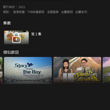
發行年份：
2021
類型：
香港綜藝
TVB綜藝節目
主題盛事
台慶節目
台慶系列
集數
第 1 集
類似節目