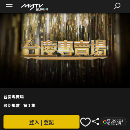
台慶專賣場
最新集數
-
第 1 集
在 Google
登入 | 登記
追蹤我們