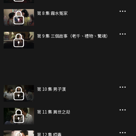
第 8 集 霧水冤家
第 9 集 三個故事（老千、禮物、驚魂）
第 10 集 男子漢
第 11 集 異世之劫
第 12 集 啞毒