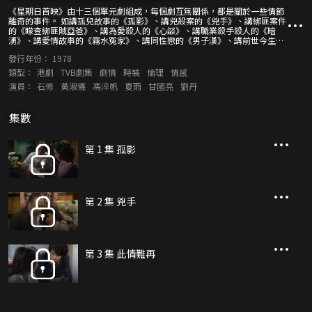
《星期日首映》由十三個單元劇組成，每個劇互無關係，都是關於一些情節
離奇的事件。 如講孤兒故事的《孤影》、講兇殺案的《兇手》、講綁匪案件
的《矇查綁匪賊亞爸》、講為愛殺人的《心燄》、講職業殺手殺人的《暗
湧》、講愛情故事的《霧水冤家》、講同性戀的《男子漢》、講前世今生殺
人事件的《異世之劫》、講假啞巴勒索案的《啞毒》、講警方佈局捉兇手的
發行年份：
1978
《瓊樓魅影》等等。
類型：
港劇
TVB劇集
劇情
時裝
倫理
情感
演員：
石修
黃淑儀
馮淬帆
夏雨
甘國亮
劉丹
集數
第 1 集 孤影
第 2 集 兇手
第 3 集 此情難再