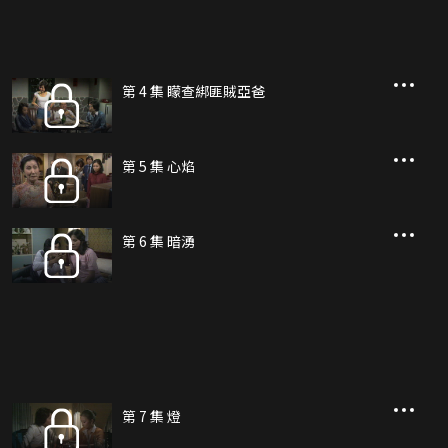
第 4 集 矇查綁匪賊亞爸
第 5 集 心焰
第 6 集 暗湧
第 7 集 燈