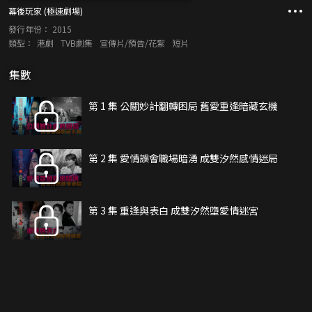
幕後玩家 (極速劇場)
發行年份：
2015
類型：
港劇
TVB劇集
宣傳片/預告/花絮
短片
集數
第 1 集 公關妙計翻轉困局 舊愛重逢暗藏玄機
第 2 集 愛情誤會職場暗湧 成雙汐然感情迷局
第 3 集 重逢與表白 成雙汐然墮愛情迷宮