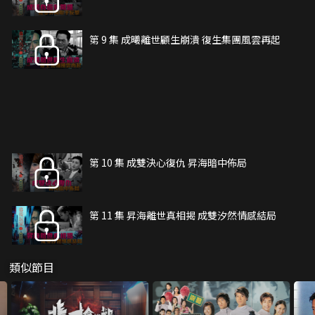
第 9 集 成曦離世顧生崩潰 復生集團風雲再起
第 10 集 成雙決心復仇 昇海暗中佈局
第 11 集 昇海離世真相揭 成雙汐然情感結局
類似節目