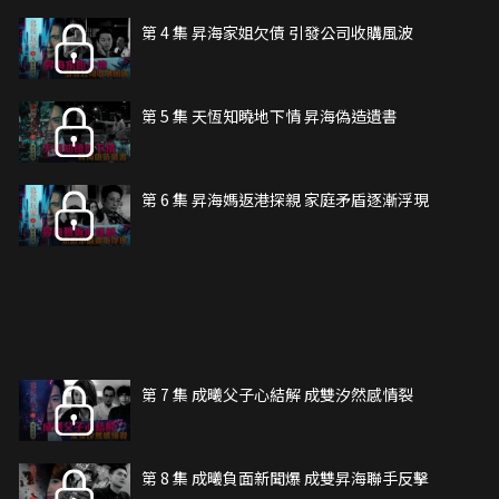
第 4 集 昇海家姐欠債 引發公司收購風波
第 5 集 天恆知曉地下情 昇海偽造遺書
第 6 集 昇海媽返港探親 家庭矛盾逐漸浮現
第 7 集 成曦父子心結解 成雙汐然感情裂
第 8 集 成曦負面新聞爆 成雙昇海聯手反擊