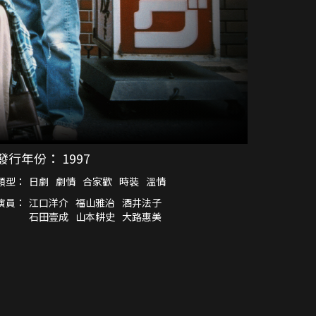
發行年份：
1997
類型：
日劇
劇情
合家歡
時裝
溫情
演員：
江口洋介
福山雅治
酒井法子
石田壹成
山本耕史
大路惠美