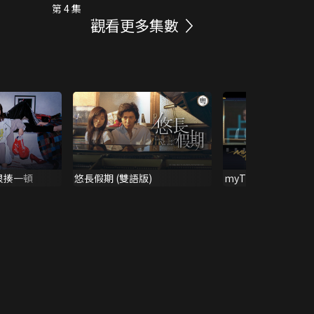
第 4 集
觀看更多集數
狠揍一頓
悠長假期 (雙語版)
myTV Gold推介: