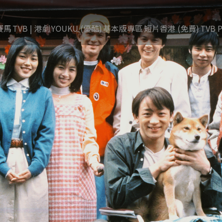
賽馬
TVB | 港劇
YOUKU (優酷)
基本版專區
短片香港 (免費)
TVB P