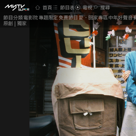
首頁
節目表
電視
搜尋
節目分類
電影院
專題限定
免費節目
愛．回家專區
中年好聲音
原創 | 獨家