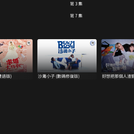
第 3 集
第 7 集
雙語版)
沙灘小子 (數碼修復版)
好想把那個人渣