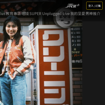
登入 / 訂購
lus
教育專區
唱錢
SUPER Unplugged Live
我的至愛男神推介