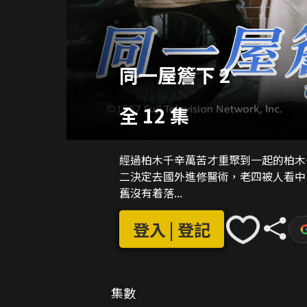
同一屋簷下 2
全 12 集
經過柏木千辛萬苦才重聚到一起的柏木
二決定去國外進修醫術，老四被人看中，
舊沒有着落...
登入 | 登記
集數