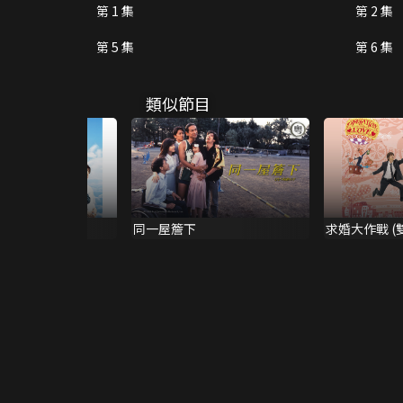
第 1 集
第 2 集
第 5 集
第 6 集
類似節目
東京特別篇
同一屋簷下
求婚大作戰 (