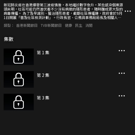
新冠肺炎疫在香港爆發第三波疫情後，本地確診數字急升。某些感染個案源
頭未明，社區可能仍然潛伏着不少沒有病徵的隱形患者，隨時釀成更大型的
病毒傳播。 為了及早識別、醫治隱形患者，截斷社區傳播鏈，政府會於9月
1日開展「普及社區檢測計劃」。行政長官、公務員事務局局長及相關人
士，在節目中介紹計劃詳情，並呼籲市民盡快透過網站預約檢測，為自己、
類型：
香港新聞節目
TVB新聞節目
健康
民生
消閒
為家人、為大眾得到保障，活得安心出一分力。
集數
第 1 集
第 2 集
第 3 集