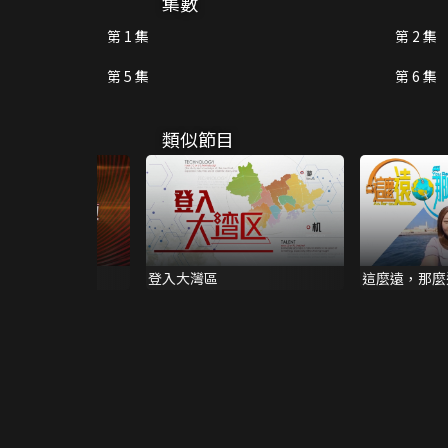
集數
第 1 集
第 2 集
第 5 集
第 6 集
類似節目
岸大事回顧
登入大灣區
這麼遠，那麼