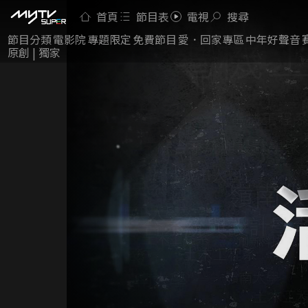
首頁
節目表
電視
搜尋
節目分類
電影院
專題限定
免費節目
愛．回家專區
中年好聲音
原創 | 獨家