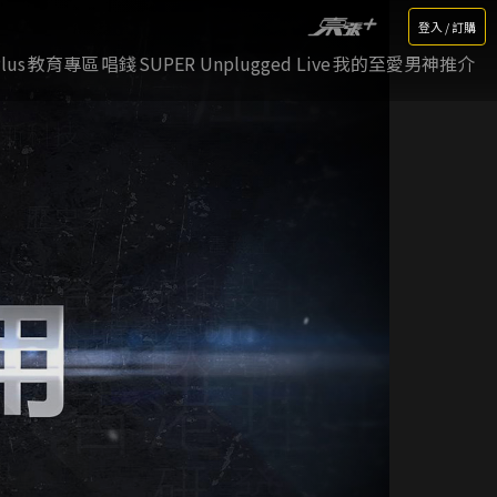
登入 / 訂購
lus
教育專區
唱錢
SUPER Unplugged Live
我的至愛男神推介