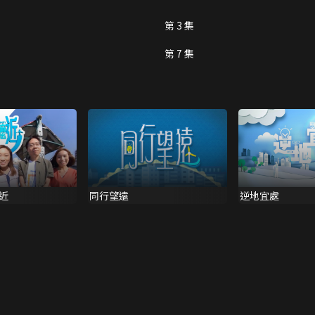
第 3 集
第 7 集
近
同行望遠
逆地宜處