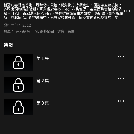
新冠病毒肆虐香港，現時仍未受控，確診數字持續高企。面對第五波疫情，
多區出現物資搶購潮，百業處於寒冬，不少市民惶恐，甚至面臨情緒的臨界
點。 TVB一直跟港人同心同行，特備抗疫節目由朱凱婷、黃庭鋒、鄭衍峰主
持，並聯同深圳衛視邀請中、港專家視像連線，同步審視新冠疫情的走勢，
大家關心的隔離設施，最新情況如何？中、西醫學結合，又可怎樣防治變種
發行年份：
2022
病毒？ 節目還會關注內地對本港疫情的支援；兩地共同攜手抗疫，跨過難
關！
類型：
香港綜藝
TVB綜藝節目
健康
民生
集數
第 1 集
第 2 集
第 3 集