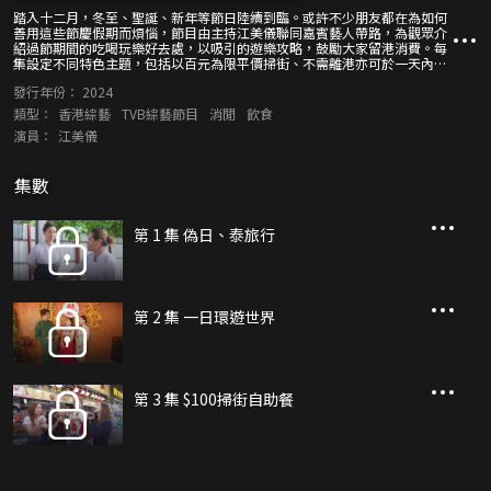
踏入十二月，冬至、聖誕、新年等節日陸續到臨。或許不少朋友都在為如何
善用這些節慶假期而煩惱，節目由主持江美儀聯同嘉賓藝人帶路，為觀眾介
紹過節期間的吃喝玩樂好去處，以吸引的遊樂攻略，鼓勵大家留港消費。每
集設定不同特色主題，包括以百元為限平價掃街、不需離港亦可於一天內用
味蕾環遊世界、走訪本港影視經典取景場地的打卡攻略、香港夜遊路線圖
發行年份：
2024
等，題材包羅萬有。大家只需參考箇中指南，就可輕鬆暢玩過節。
類型：
香港綜藝
TVB綜藝節目
消閒
飲食
演員：
江美儀
集數
第 1 集 偽日、泰旅行
第 2 集 一日環遊世界
第 3 集 $100掃街自助餐