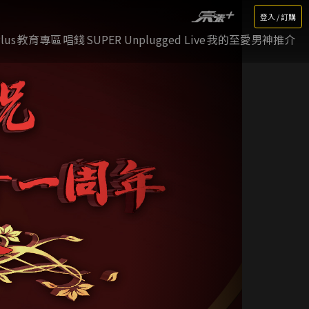
登入 / 訂購
lus
教育專區
唱錢
SUPER Unplugged Live
我的至愛男神推介