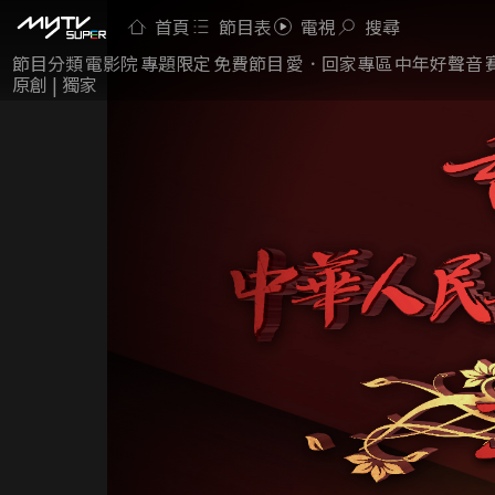
首頁
節目表
電視
搜尋
節目分類
電影院
專題限定
免費節目
愛．回家專區
中年好聲音
原創 | 獨家