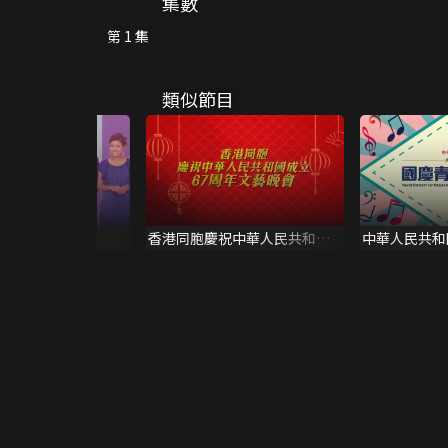
集數
第 1 集
類似節目
萬眾同心 公益金40周年
香港同胞慶祝中華人民共和國
中華人民共和
成立六十七周年文藝晚會
慶青年音樂會