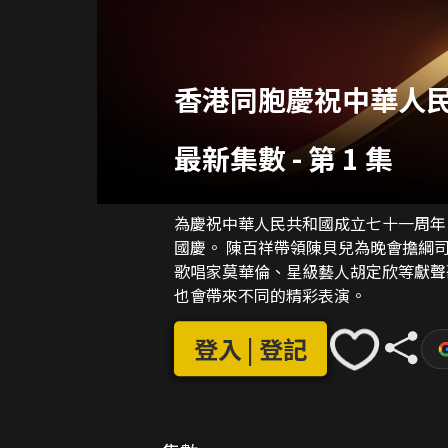
香港同胞慶祝中華人
最新集數
-
第 1 集
為慶祝中華人民共和國成立七十一周年
國慶。 陳百祥帶領陳貝兒為晚會擔綱司儀，資深歌手葉振棠、「肥媽」Maria Cordero、高音
歌唱家莫華倫、星級藝人胡定欣等獻聲
也會帶來不同的精彩表演。
登入 | 登記