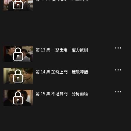
第 13 集 一怒出走 權力被削
第 14 集 芷喬上門 麗敏呷醋
第 15 集 不堪質問 分房而睡