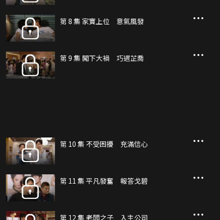
第 8 集 家寶上位 意氣風發
第 9 集 闖下大禍 巧遇芷喬
第 10 集 不受困擾 充滿信心
第 11 集 平凡發奮 報答戈碧
第 12 集 老闆之子 入主公司