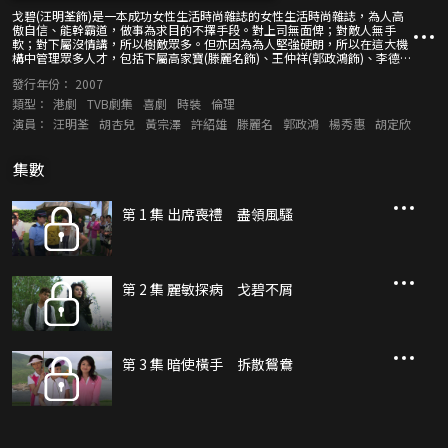
戈碧(汪明荃飾)是一本成功女性生活時尚雜誌的女性生活時尚雜誌，為人高
傲自信、能幹霸道，做事為求目的不擇手段。對上司無面俾；對敵人無手
軟；對下屬沒情講，所以樹敵眾多。但亦因為為人堅強硬朗，所以在這大機
構中管理眾多人才，包括下屬高家寶(滕麗名飾)、王仲祥(郭政鴻飾)、李德謹
(胡定欣飾)、程志尚(黃長興飾)、劉青山(鄧健泓飾)、Carol(姚瑩瑩飾)等等。
發行年份：
2007
而戈碧獨有審美眼光、對生活品味有追求、對市場之觸角敏銳亦是其事業成
功之重要因素。 戈碧在事業上是個女強人，家中事無大小亦由她決定。戈碧
類型：
港劇
TVB劇集
喜劇
時裝
倫理
有一兒子戈德(黃宗澤飾)，為人聰明有才華，不過在女強人阿媽的控制之下
演員：
汪明荃
胡杏兒
黃宗澤
許紹雄
滕麗名
郭政鴻
楊秀惠
胡定欣
成長，不時壓抑了自己的想法去遷就迎合阿媽，更不時替苛刻的她贖罪補
過，是個風趣幽默的好好先生。戈德的嗜好是用手機拍短片，然後放上網跟
人分享。戈碧覺得這樣做極無聊，所以安排戈德在雜誌社廣告部工作，希望
集數
可以栽培他出人頭地。 戈德外形俊朗，身邊有不少追求者，而周麗敏(胡杏
兒飾)是其中一個。麗敏是個見義勇為，熱心開朗的烏龍女警，只要認清目標
就會鍥而不捨勇往直前。麗敏邂逅戈德之後，一見鍾情，為爭取自己的幸
福，對戈德展開強勢追求，戈德對麗敏無可無不可。一次，雜誌社發生了炸
第 1 集 出席喪禮 盡領風騷
彈驚魂，事緣戈碧非議某明星衣著，其狂迷向戈碧進行報復，大鬧雜誌社，
更以槍脅迫戈碧，幸得麗敏奮不顧身相救。麗敏成戈碧的救命恩人，麗敏要
求戈碧答應不能阻止自己跟戈德拍拖，戈碧認定戈德不會愛麗敏，故答應。
高貴有品味的戈碧對不拘小節又平庸的麗敏沒好感，一心想過橋抽板，表面
不阻止麗敏追求戈德，但卻介紹更好條件的女朋友給戈德，又千方百計令麗
第 2 集 麗敏探病 戈碧不屑
敏知難而退。誰知麗敏的鬥志極頑強，跟戈碧明爭暗鬥，百忍成金，戈德被
感動，終於戲假情真變成「有名有實」的情侶，並登記註冊，戈碧無奈被逼
接受這個新抱。接著，麗敏因為救戈德失去女警一職，輾轉入了戈碧的雜誌
社工作，做其下屬，於是兩婆媳在公在私都有一番大比拼。 戈碧被推舉參選
某個傳媒大獎，又有國際財團因為戈碧而打算注資雜誌社，就在此時，剛剛
第 3 集 暗使橫手 拆散鴛鴦
放監的畢平凡(許紹雄飾)來找戈碧，麗敏發覺奶奶對他很避忌。與此同時，
戈碧之得力助手高家寶((滕麗名飾)時時利用麗敏破壞戈碧之事業，麗敏明查
暗訪，還以為奶奶是當年一單大案的幕後主腦，弄出不少誤會和笑話，幕後
主腦捉不到，反而揭發了戈碧當年一段不為人知的過去，原來家寶與戈碧有
著千絲萬縷的關係。 新抱揭發奶奶秘密，婆媳關係更加惡劣，而戈德亦因為
此事跟麗敏關係結冰。戈德又重遇昔日夢中情人宋芷喬(楊秀惠飾)，面對莫