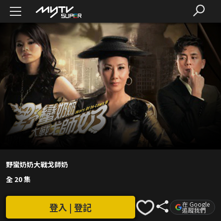
野蠻奶奶大戰戈師奶
全 20 集
在 Google
登入 | 登記
追蹤我們