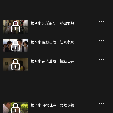
大的誘惑。麗敏在婆媳與夫妻關係上都一團糟，於是寄情工作，家寶亦從中
挑撥，跟麗敏同一陣線對付戈碧。新上任年青上司兼大老闆兒子Mark(王浩
信飾)，想改革雜誌內容，大膽起用麗敏的主意，並委以重任，戈碧感到被剃
眼眉，氣難下！ 戈碧終辭職離開雜誌社到離島避靜，因畢平凡及種種生活體
會，人有所改變。 芷喬說服Mark 將雜誌賣掉，並遣散眾人。戈德往找芷
喬，求她放棄此事，芷喬卻以復合來威脅戈德。戈德不肯，芷喬怒極，游說
Mark 盡快將雜誌出售。另一邊廂，麗敏失望地回到公司，發現剛出版的一
第 4 集 失業無聊 靜極思動
期，被控告未得授權刊登未播映的電影戲服，而事件正是家寶與芷喬的奸
計。原本買家拒絕買下雜誌，Mark 極力指責麗敏。麗敏找戈碧道歉，稱自
己未能保得住她的心血。戈碧聽後卻反過來開解麗敏，二人終和解。原來一
切皆是戈碧與家寶的計謀，目的是令戈碧能成功收購，終成功再次令雜誌出
版。
第 5 集 麗敏出醜 連累家寶
第 6 集 故人重遇 憶起往事
第 7 集 得聞往事 對敵改觀