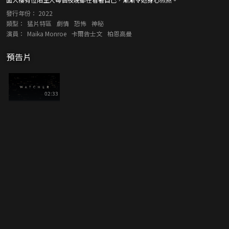
發行年份：
2022
類型：
猛片特區
劇情
恐怖
神秘
演員：
Maika Monroe
卡爾告士文
柏恩高曼
預告片
02:33