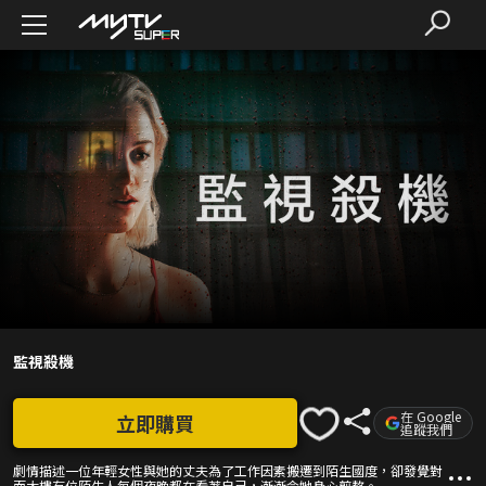
監視殺機
在 Google
立即購買
追蹤我們
劇情描述一位年輕女性與她的丈夫為了工作因素搬遷到陌生國度，卻發覺對
面大樓有位陌生人每個夜晚都在看著自己，漸漸令她身心煎熬。