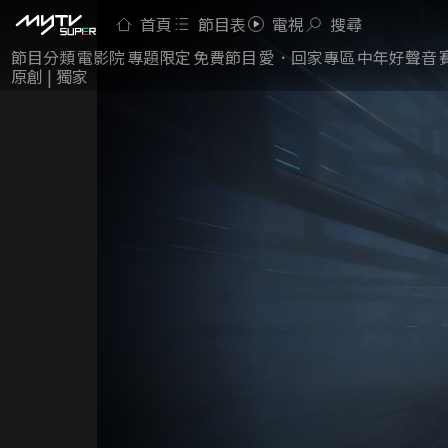
首頁
節目表
電視
搜尋
節目分類
電影院
專題限定
免費節目
愛．回家專區
中年好聲音
原創 | 獨家