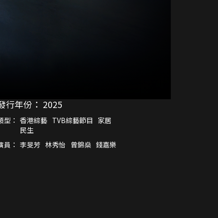
發行年份：
2025
類型：
香港綜藝
TVB綜藝節目
家居
民生
演員：
李旻芳
林秀怡
曾錦燊
錢嘉樂