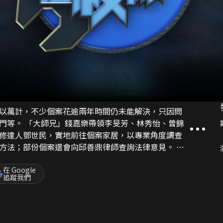
以萬計，不少個案花逾兩年時間仍未能解決，只因問
、林秀怡、曾錦
修達人鄧世民，實地前往個案家居，以專業角度調查
方法；部份個案還會向邱善鼎律師查詢法律意見。 除
資訊，讓大家於有需要時可做好預防滲水的準備！
在 Google
追蹤我們