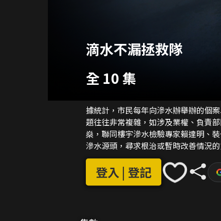
滴水不漏拯救隊
全 10 集
據統計，市民每年向滲水辦舉辦的個案
題往往非常複雜，如涉及業權、負責部門等。 「大師兄」錢嘉樂帶領李旻芳
燊，聯同樓宇滲水檢驗專家賴達明、裝
滲水源頭，尋求根治或暫時改善情況的
此之外，主持還會提供一些相關的建材
登入 | 登記