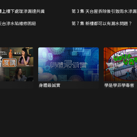
集 樓上樓下處理滲漏達共識
第 3 集 天台屋拆除後引致雨水滲漏
集 天台滲水陷維修困局
第 7 集 新樓都可以有漏水問題？
身體最誠實
學是學非學毒害