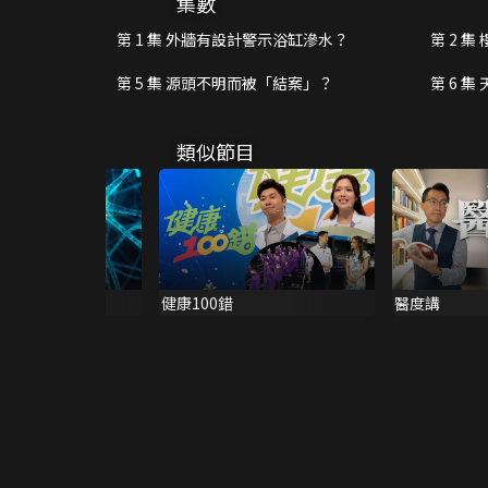
集數
第 1 集 外牆有設計警示浴缸滲水？
第 2 
第 5 集 源頭不明而被「結案」？
第 6 
類似節目
V
健康100錯
醫度講