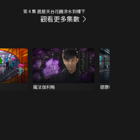
第 4 集 居屋天台花圃滲水到樓下
觀看更多集數
魔法伽利略
健康新聞報道