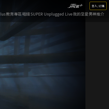
登入 / 訂購
lus
教育專區
唱錢
SUPER Unplugged Live
我的至愛男神推介