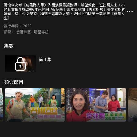
湯怡今次喺《反黑路人甲》入面演繹另類教師，希望教化一班社團人士。不
過其實佢早喺2006年已經同TVB結緣！當年佢參加《美女廚房》美少女廚神
選舉，以「少女黎姿」稱號開始廣為人知，更因此拍咗第一套劇集《寫意人
生》
發行年份：
2020
類型：
香港綜藝
明星專訪
集數
第 1 集
類似節目