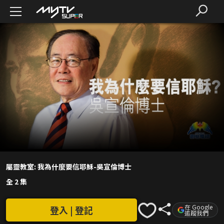
屬靈教室: 我為什麼要信耶穌-吳宣倫博士
全 2 集
在 Google
登入 | 登記
追蹤我們