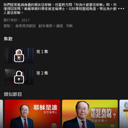
我們經常邀請身邊的親友信耶穌，但當對方問「你為什麼要信耶穌」時，你
懂得回答嗎？美籍華裔科學家吳宣倫博士，以科學和聖經角度，帶出為什麼
人要信耶穌。
發行年份：
2017
類型：
香港資訊節目
創世電視 > 講道
宗教
集數
第 1 集
第 2 集
類似節目