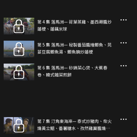
第 4 集 落馬洲— 荷葉蒸雞、墨西哥醬炒
蓮梗、蓮藕米球
第 5 集 落馬洲— 秘製番茄醬燴鯽魚、芫
荽豆腐鯽魚湯、鯽魚腩炒蓮梗
第 6 集 落馬洲— 砂鍋菜心煲、大蕉春
卷、韓式雜菜煎餅
第 7 集 汀角東海岸— 泰式炒豬肉、柴火
燒黃立鯧、番薯糖水、孜然雞翼醬燒羊
肉串及雞翼