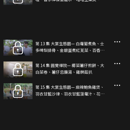
菜炒四季豆
第 13 集 大棠生態園— 白蘿蔔煮魚、士
多啤梨排骨、金銀蛋煮紅莧菜、百香果
蜂蜜水
第 14 集 圓覺禪院— 椰菜薯仔煎餅、大
白菜卷、薯仔忌廉湯、雞髀菇扒
第 15 集 大棠生態園— 麻辣鮑魚雞煲、
羽衣甘藍沙律、羽衣甘藍菠蘿汁、花生
芽炒牛肉、燒菠蘿