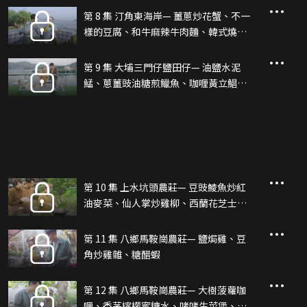
第 8 集 汀角東海岸— 薑蔥炒花蟹、不一
樣的豆腐、和牛麻辣牛肉麵、韓式燒豬
腩片
第 9 集 大埔三門仔鹽田仔— 油鹽水泥
鯭、蔥薑豉油糖煎鱲魚、咖喱黃立鯧、
紅鮋魚滾湯
第 10 集 上水坑頭農莊— 豆豉鯪魚炒紅
油麥菜、仙人掌炒雞柳、西蘭花芝士薄
餅、佳偶天成(西芹雲耳炒蓮藕片)
第 11 集 八鄉馬鞍崗農莊— 鹽焗雞、豆
角炒雞雜、糖醋蝦
第 12 集 八鄉馬鞍崗農莊— 大樹菠蘿咖
喱、香茅檸檬蜜糖水、啫啫生菜煲、欖