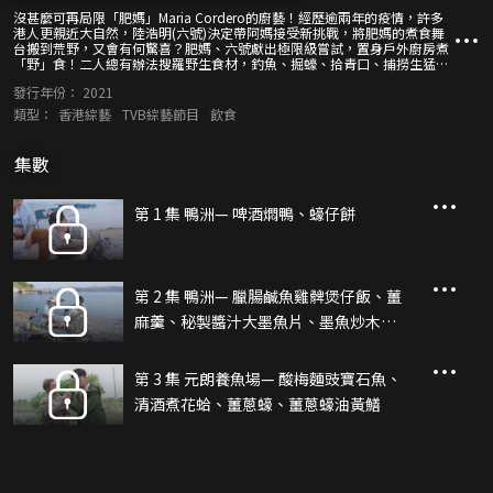
沒甚麼可再局限「肥媽」Maria Cordero的廚藝！經歷逾兩年的疫情，許多
港人更親近大自然，陸浩明(六號)決定帶阿媽接受新挑戰，將肥媽的煮食舞
台搬到荒野，又會有何驚喜？肥媽、六號獻出極限級嘗試，置身戶外廚房煮
「野」食！二人總有辦法搜羅野生食材，釣魚、掘蠔、拾青口、捕撈生猛河
鮮，或向村民買來新鮮「野」味，再運用簡單煮食工具，炮製多道健康美
發行年份：
2021
食。身在隱世小島和美麗後花園，一樣能夠煮出阿媽的味道！
類型：
香港綜藝
TVB綜藝節目
飲食
集數
第 1 集 鴨洲— 啤酒燜鴨、蠔仔餅
第 2 集 鴨洲— 臘腸鹹魚雞髀煲仔飯、薑
麻羹、秘製醬汁大墨魚片、墨魚炒木瓜
絲
第 3 集 元朗養魚場— 酸梅麵豉寶石魚、
清酒煮花蛤、薑蔥蠔、薑蔥蠔油黃鱔