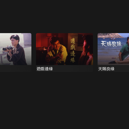
遊戲邊緣
天賜良緣