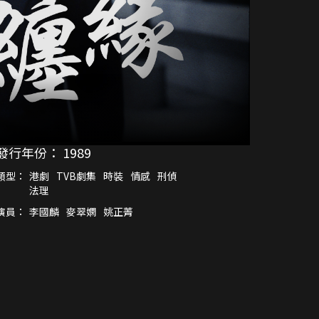
發行年份：
1989
類型：
港劇
TVB劇集
時裝
情感
刑偵
法理
演員：
李國麟
麥翠嫻
姚正菁