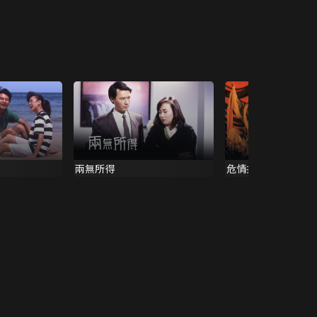
兩無所得
危情共舞