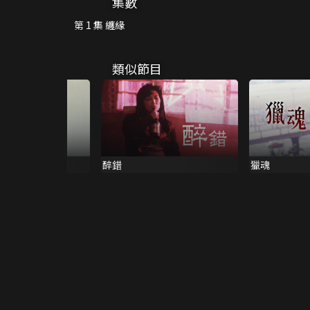
集數
第 1 集 纏緣
類似節目
醉錯
獵魂