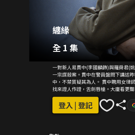
纏緣
全 1 集
一對新人易貫中(李國麟飾)與羅舜君(
一宗謀殺案。貫中在警員盤問下講述昨
中，不禁質疑其為人。 貫中聘用女律師方華(麥翠嫻飾)為代表律師。法庭內，控辯雙方律師
找來證人作證，舌劍唇槍。大廈看更聲
練唐寧供稱饒敏是她的學生兼朋友，控
直指貫中是死者男朋友，貫中感莫名其妙。 舜君對貫中失去信任，貫中感到沮喪
登入 | 登記
證據對貫中不利，但方華鼓勵貫中不要放棄。 貫中想起見過唐寧與饒敏合照
貫中往健美中心查探，發現唐寧與饒敏
稱、紋身引證她與饒敏的關係，因饒敏
獲自由，經歷患難，得知真情所在。