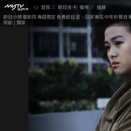
首頁
節目表
電視
搜尋
節目分類
電影院
專題限定
免費節目
愛．回家專區
中年好聲音
原創 | 獨家