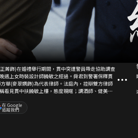
姚正菁飾)在婚禮舉行期間，貫中突遭警員帶走協助調查
晚遇上女時裝設計師饒敏之經過。舜君到警署保釋貫
稱看見貫中扶饒敏上樓，態度親暱；調酒師、健美教
方律師問及死者饒敏在日記上提到有感情問題，唐寧
。雖有很多
在 Google
追蹤我們
的相片，方華與
是同性戀人關係。方華再召唐寧上庭，從照片、匿
拒絕繼續這種關係而遭殺害。案件真相大白，貫中重