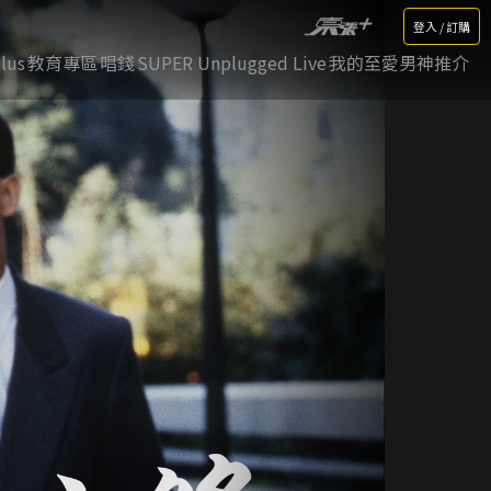
登入 / 訂購
lus
教育專區
唱錢
SUPER Unplugged Live
我的至愛男神推介