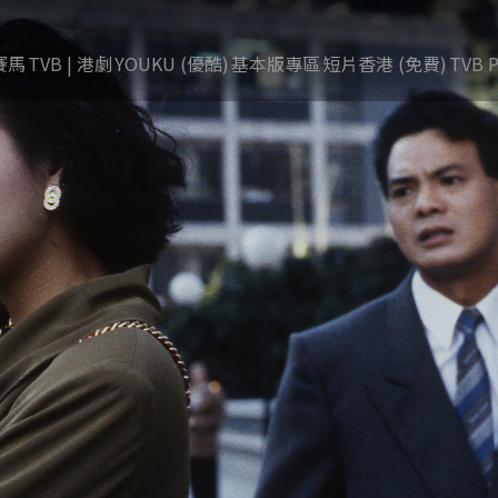
賽馬
TVB | 港劇
YOUKU (優酷)
基本版專區
短片香港 (免費)
TVB P