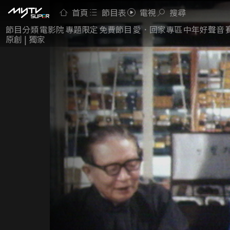
首頁
節目表
電視
搜尋
節目分類
電影院
專題限定
免費節目
愛．回家專區
中年好聲音
原創 | 獨家