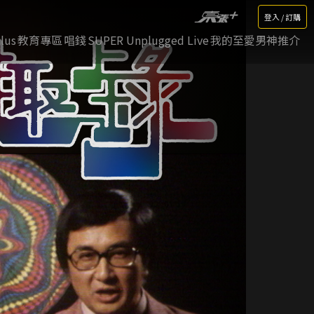
登入 / 訂購
lus
教育專區
唱錢
SUPER Unplugged Live
我的至愛男神推介