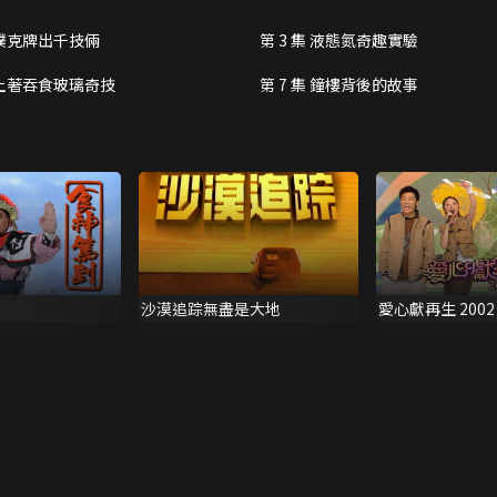
集 撲克牌出千技倆
第 3 集 液態氮奇趣實驗
集 土著吞食玻璃奇技
第 7 集 鐘樓背後的故事
沙漠追踪無盡是大地
愛心獻再生 2002