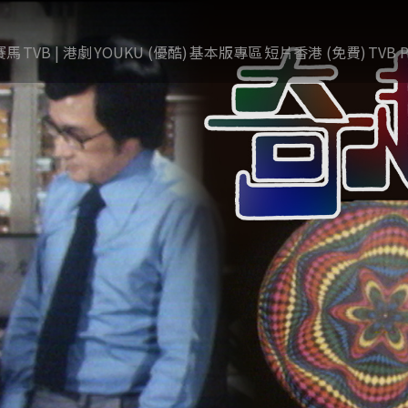
賽馬
TVB | 港劇
YOUKU (優酷)
基本版專區
短片香港 (免費)
TVB P