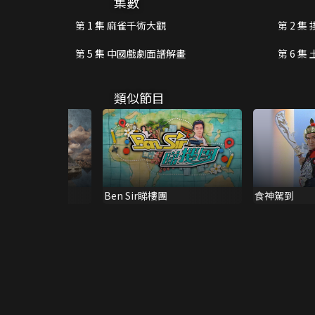
集數
第 1 集 麻雀千術大觀
第 2 
第 5 集 中國戲劇面譜解畫
第 6 
類似節目
變幻時
Ben Sir睇樓團
食神駕到