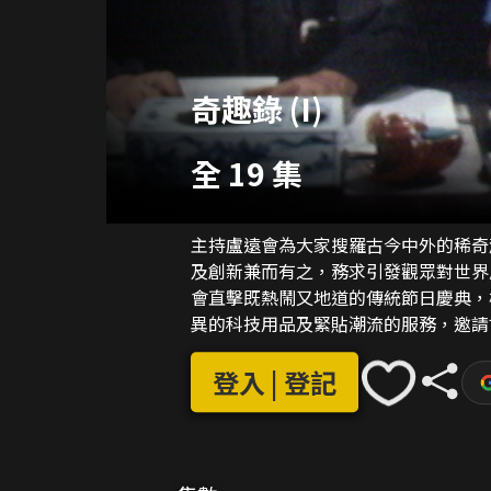
奇趣錄 (I)
全 19 集
主持盧遠會為大家搜羅古今中外的稀奇
及創新兼而有之，務求引發觀眾對世界
會直擊既熱鬧又地道的傳統節日慶典，
異的科技用品及緊貼潮流的服務，邀請
及老千招搖撞騙的西洋鏡，送上外國奇
登入 | 登記