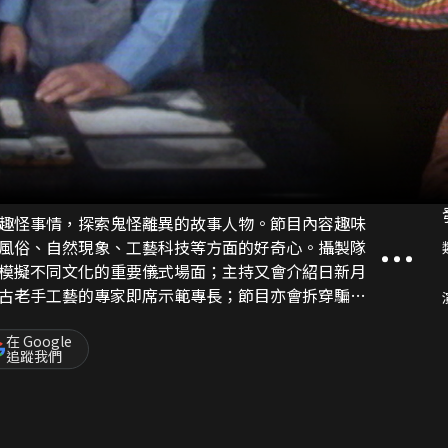
趣怪事情，探索鬼怪離異的故事人物。節目內容趣味
風俗、自然現象、工藝科技等方面的好奇心。攝製隊
模擬不同文化的重要儀式場面；主持又會介紹日新月
古老手工藝的專家即席示範專長；節目亦會拆穿騙徒
人異士的驚險演出片段，保證讓觀眾大開眼界。
在 Google
追蹤我們