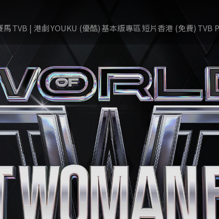
賽馬
TVB | 港劇
YOUKU (優酷)
基本版專區
短片香港 (免費)
TVB P