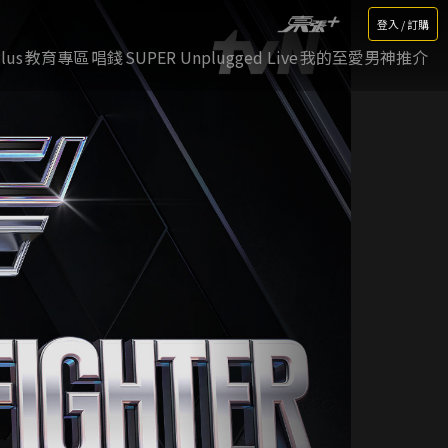
登入 / 訂購
lus
教育專區
唱錢
SUPER Unplugged Live
我的至愛男神推介