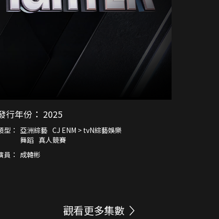
發行年份：
2025
類型：
亞洲綜藝
CJ ENM > tvN綜藝娛樂
舞蹈
真人競賽
演員：
成韓彬
觀看更多集數