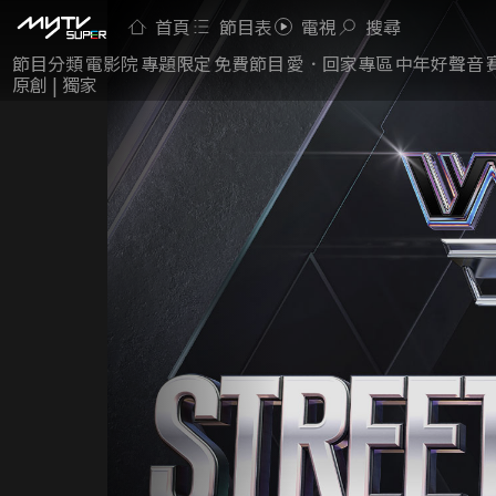
首頁
節目表
電視
搜尋
節目分類
電影院
專題限定
免費節目
愛．回家專區
中年好聲音
原創 | 獨家